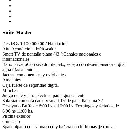
Suite Master
Desde
Gs.1.100.000,00 / Habitación
Aire Acondicionado
frio-calor
Smart TV de pantalla plana (43’’)
Canales nacionales e
internacionales
Baño privado
Con secador de pelo, espejo con desempañador digital,
agua fría/caliente
Jacuzzi con amenities y exfoliantes
Amenities
Caja fuerte de seguridad digital
Mini bar
Juego de té y jarra eléctrica para agua caliente
Sala star con sofá cama y smart Tv de pantalla plana 32
Desayuno Buffet
de 6:00 hs. a 10:00 hs. Domingos y feriados de
6:00 hs 11:00 hs.
Piscina exterior
Gimnasio
Spa
equipado con sauna seco y bañera con hidromasaje (previa